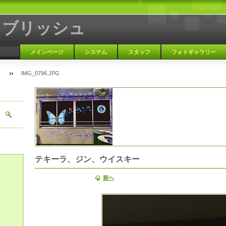
ラブリッシュ
メインページ
システム
スタッフ
フォトギャラリー
IMG_0796.JPG
大阪 天満 カラオケBAR
テキーラ、ジン、ウイスキー
前へ