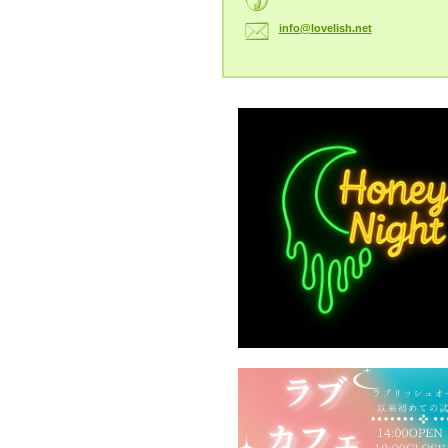
info@lov
elish.ne
t