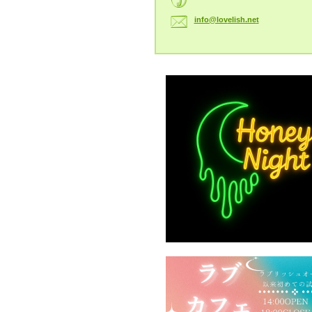
info@lov
elish.ne
t