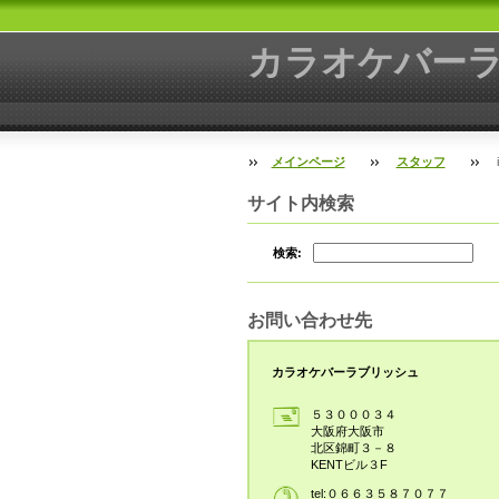
カラオケバー
メインページ
スタッフ
サイト内検索
検索:
お問い合わせ先
カラオケバーラブリッシュ
５３０００３４
大阪府大阪市
北区錦町３－８
KENTビル３F
tel:０６６３５８７０７７