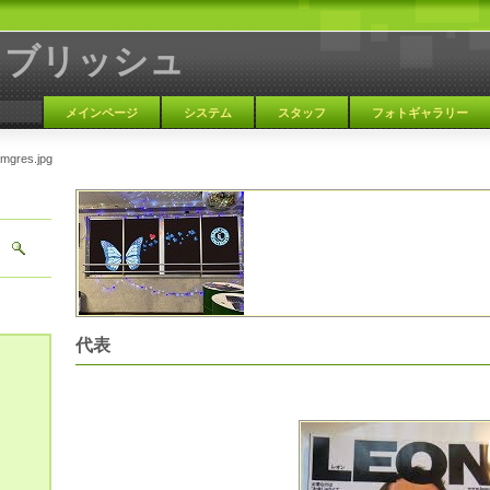
ラブリッシュ
メインページ
システム
スタッフ
フォトギャラリー
imgres.jpg
大阪 天満 カラオケBAR
代表