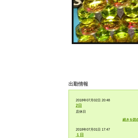
出勤情報
2018年07月02日 20:48
2日
店休日
続きを読
2018年07月01日 17:47
１日