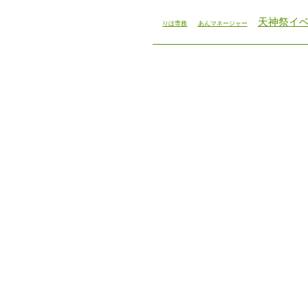
天神祭イ
りほ専務
あんマネージャー