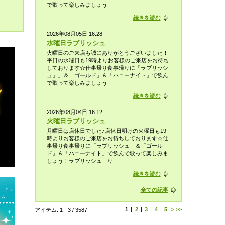
で歌って楽しみましょう
続きを読む
2026年08月05日 16:28
水曜日ラブリッシュ
火曜日のご来店も誠にありがとうございました！
平日の水曜日も19時よりお客様のご来店をお待ち
しております☆仕事帰り食事帰りに「ラブリッシ
ュ」」＆「ゴールド」＆「ハニーナイト」で飲ん
で歌って楽しみましょう
続きを読む
2026年08月04日 16:12
火曜日ラブリッシュ
月曜日は店休日でした♪店休日明けの火曜日も19
時よりお客様のご来店をお待ちしております☆仕
事帰り食事帰りに「ラブリッシュ」＆「ゴール
ド」＆「ハニーナイト」で飲んで歌って楽しみま
しょう！ラブリッシュ り
続きを読む
全ての記事
1
|
2
|
3
|
4
|
5
>
>>
アイテム: 1 - 3 / 3587