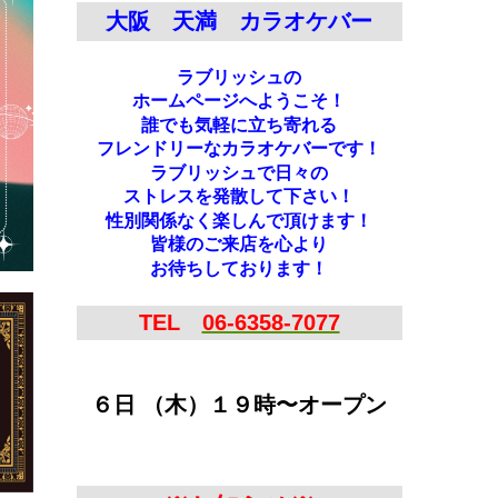
大阪 天満 カラオケバー
ラブリッシュの
ホームページへようこそ！
誰でも気軽に立ち寄れる
フレンドリーなカラオケバーです！
ラブリッシュで日々の
ストレスを発散して下さい！
性別関係なく楽しんで頂けます！
皆様のご来店を心より
お待ちしております！
TEL
06-6358-7077
６日 （木）１９時〜オープン