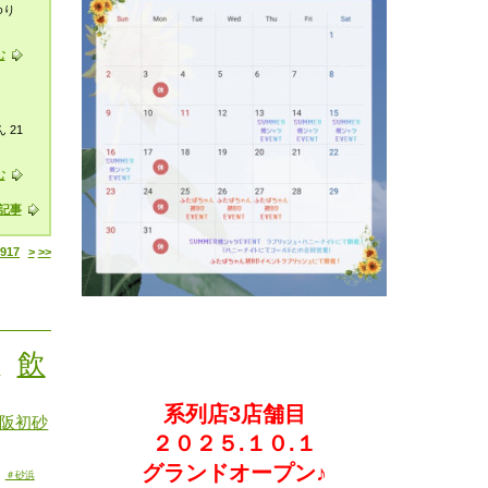
ゆり
む
 21
む
記事
917
>
>>
飲
ケ
系列店3店舗目
阪初砂
２０２５.１０.１
グランドオープン♪
＃砂浜