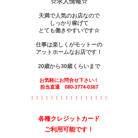
☆求人情報☆
天満で人気のお店なので
しっかり稼げて
とても働きやすいです☆
仕事は楽しくがモットーの
アットホームなお店です！
20歳から30歳くらいまで
お気軽にお問合せ下さい！
担当直通 080-3774-0367
：：：：：：：：：：：：：：：：
各種クレジットカード
ご利用可能です！