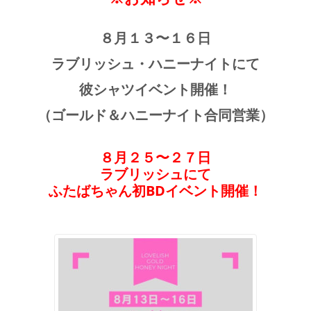
８月１３〜１６日
ラブリッシュ・ハニーナイトにて
彼シャツイベント開催！
（ゴールド＆ハニーナイト合同営業）
８月２５〜２７日
ラブリッシュにて
ふたばちゃん初BDイベント開催！