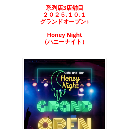
系列店3店舗目
２０２５.１０.１
グランドオープン♪
Honey Night
（ハニーナイト）