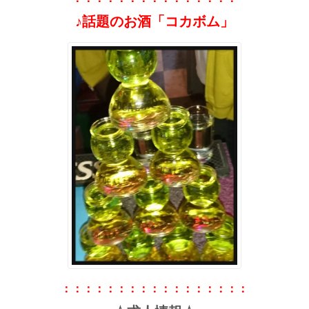
♪話題のお酒「コカボム」
：：：：：：：：：：：：：：：：：