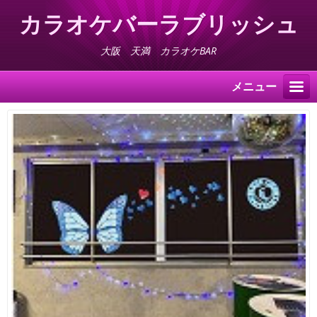
カラオケバーラブリッシュ
大阪 天満 カラオケBAR
メニュー