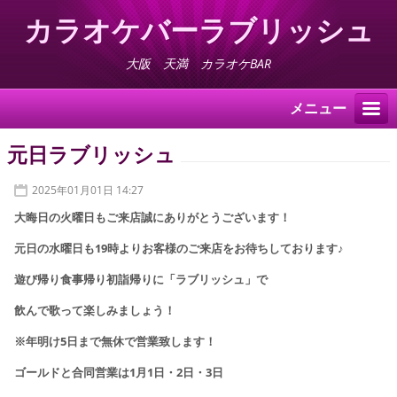
カラオケバーラブリッシュ
大阪 天満 カラオケBAR
メニュー
元日ラブリッシュ
2025年01月01日 14:27
大晦日の火
曜日もご来店誠にありがとうございます！
元日の水曜日も
19時より
お客様のご来店を
お待ちしております♪
遊び帰り食事帰り初詣帰りに「ラブリッシュ」で
飲んで歌って楽しみましょう！
※年明け5日まで無休で営業致します！
ゴールドと合同営業は
1月1日・2日・3日