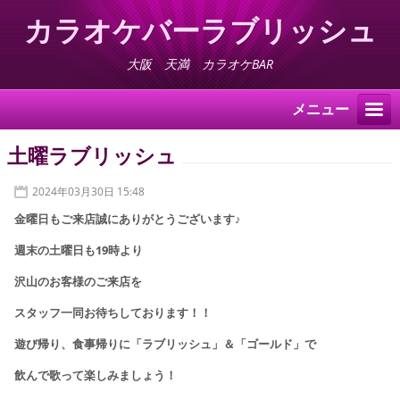
カラオケバーラブリッシュ
大阪 天満 カラオケBAR
メニュー
土曜ラブリッシュ
2024年03月30日 15:48
金曜日もご来店誠にありがとうございます♪
週末の土曜日も
19時より
沢山のお客様
の
ご来店を
スタッフ一同
お待ちしております！！
遊び帰り、食事帰りに
「ラブリッシュ」＆「ゴールド」で
飲んで歌って楽しみましょう！