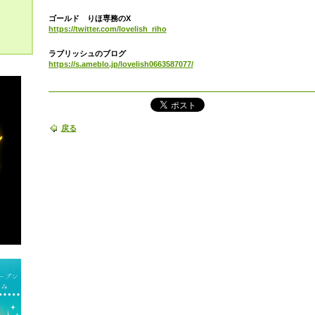
ゴールド りほ専務のX
https://twitter.com/lovelish_riho
ラブリッシュのブログ
https://s.ameblo.jp/lovelish0663587077/
戻る