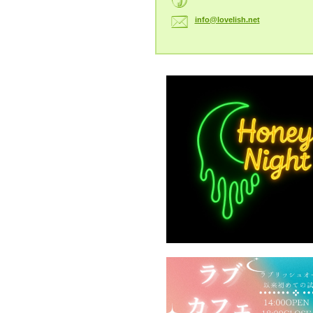
info@lov
elish.ne
t