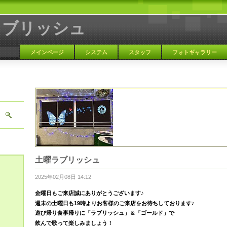
ラブリッシュ
メインページ
システム
スタッフ
フォトギャラリー
大阪 天満 カラオケBAR
土曜ラブリッシュ
2025年02月08日 14:12
金曜日もご来店誠にありがとうございます♪
週末の土曜日も
19時より
お客様のご来店を
お待ちしております♪
遊び帰り食事帰りに「ラブリッシュ」＆「ゴールド」で
飲んで歌って楽しみましょう！