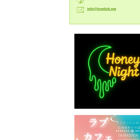
info@lov
elish.ne
t