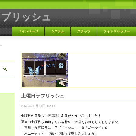
ラブリッシュ
メインページ
システム
スタッフ
フォトギャラリー
ュ
大阪 天満 カラオケBAR
土曜日ラブリッシュ
2026年06月27日 16:30
金曜日の営業もご来店誠にありがとうございました！
週末の土曜日も19時よりお客様のご来店をお待ちしております☆
仕事帰り食事帰りに「ラブリッシュ」」＆「ゴールド」＆
「ハニーナイト」で飲んで歌って楽しみましょう！