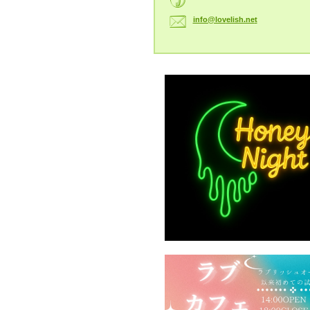
info@lov
elish.ne
t