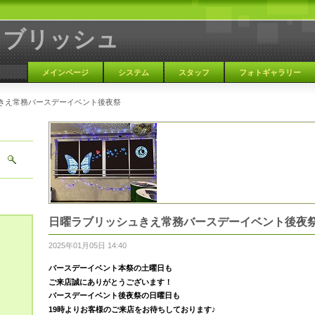
ラブリッシュ
メインページ
システム
スタッフ
フォトギャラリー
きえ常務バースデーイベント後夜祭
大阪 天満 カラオケBAR
日曜ラブリッシュきえ常務バースデーイベント後夜
2025年01月05日 14:40
バースデーイベント本祭の土曜日も
ご来店誠にありがとうございます！
バースデーイベント後夜祭の日曜日も
19時より
お客様のご来店を
お待ちしております♪