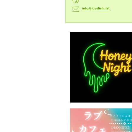
info@lov
elish.ne
t