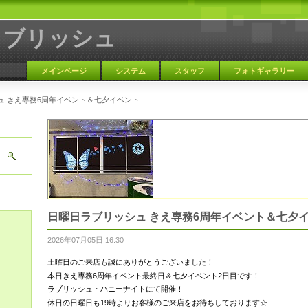
ラブリッシュ
メインページ
システム
スタッフ
フォトギャラリー
ュ きえ専務6周年イベント＆七夕イベント
大阪 天満 カラオケBAR
日曜日ラブリッシュ きえ専務6周年イベント＆七夕
2026年07月05日 16:30
土曜日のご来店も誠にありがとうございました！
本日きえ専務6周年イベント最終日＆七夕イベント2日目です！
ラブリッシュ・ハニーナイトにて開催！
休日の日曜日も19時よりお客様のご来店をお待ちしております☆