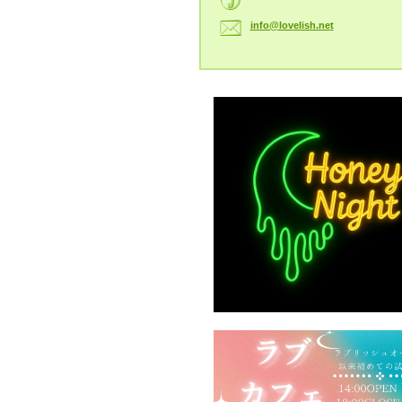
info@lov
elish.ne
t