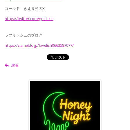
ゴールド きえ専務のX
https://twitter.com/gold_kie
ラブリッシュのブログ
https://s.ameblo.jp/lovelish0663587077/
戻る