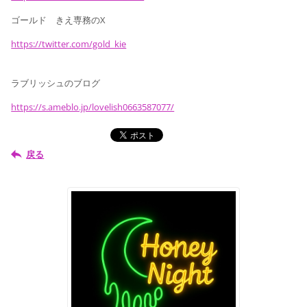
ゴールド きえ専務のX
https://twitter.com/gold_kie
ラブリッシュのブログ
https://s.ameblo.jp/lovelish0663587077/
戻る