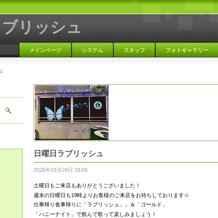
ラブリッシュ
メインページ
システム
スタッフ
フォトギャラリー
ュ
大阪 天満 カラオケBAR
日曜日ラブリッシュ
2026年03月29日 18:06
土曜日もご来店もありがとうございました！
週末の日曜日も19時よりお客様のご来店をお待ちしております☆
仕事帰り食事帰りに「ラブリッシュ」」＆「ゴールド」
「ハニーナイト」で飲んで歌って楽しみましょう！