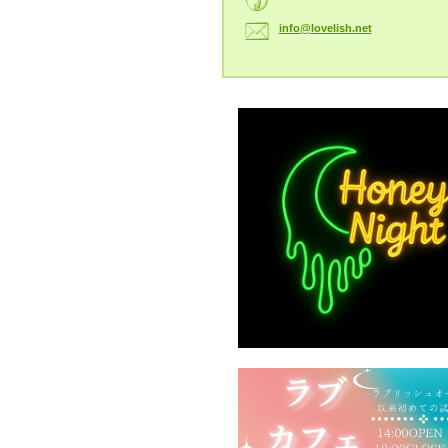
info@lov
elish.ne
t