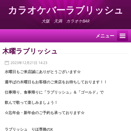
カラオケバーラブリッシュ
大阪 天満 カラオケBAR
メニュー
木曜ラブリッシュ
2023年12月21日 14:23
水曜日もご来店誠にありがとうございます☆
週半ばの木曜日もお客様
の
ご来店を
お待ちしております！！
仕事帰り、食事帰りに
「ラブリッシュ」＆「ゴールド」で
飲んで歌って楽しみましょう！
☆忘年会・新年会のご予約も承っております☆
ラブリッシュ りほ専務のX