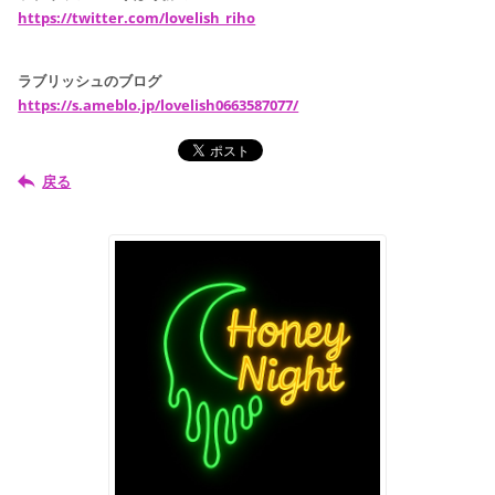
https://twitter.com/lovelish_riho
ラブリッシュのブログ
https://s.ameblo.jp/lovelish0663587077/
戻る