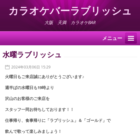
カラオケバーラブリッシュ
大阪 天満 カラオケBAR
メニュー
水曜ラブリッシュ
2024年03月06日 15:29
火曜日もご来店誠にありがとうございます♪
週半ばの水曜日
も
19時より
沢山のお客様
の
ご来店を
スタッフ一同
お待ちしております！！
仕事帰り、食事帰りに
「ラブリッシュ」＆「ゴールド」で
飲んで歌って楽しみましょう！