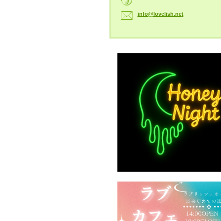
info@lov
elish.ne
t