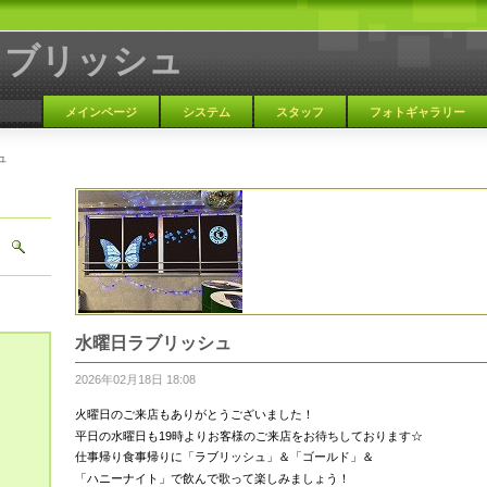
ラブリッシュ
メインページ
システム
スタッフ
フォトギャラリー
ュ
大阪 天満 カラオケBAR
水曜日ラブリッシュ
2026年02月18日 18:08
火曜日のご来店もありがとうございました！
平日の水曜日も19時よりお客様のご来店をお待ちしております☆
仕事帰り食事帰りに「ラブリッシュ」＆「ゴールド」＆
「ハニーナイト」で飲んで歌って楽しみましょう！