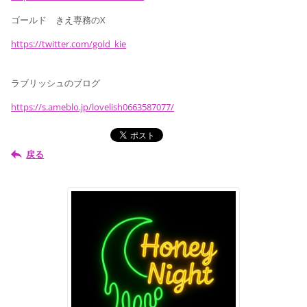
ゴールド きえ専務のX
https://twitter.com/gold_kie
ラブリッシュのブログ
https://s.ameblo.jp/lovelish0663587077/
戻る