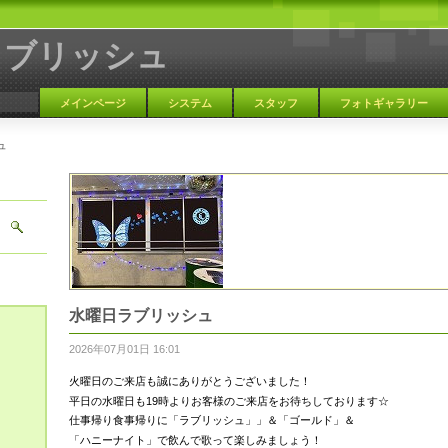
ラブリッシュ
メインページ
システム
スタッフ
フォトギャラリー
ュ
大阪 天満 カラオケBAR
水曜日ラブリッシュ
2026年07月01日 16:01
火曜日のご来店も誠にありがとうございました！
平日の水曜日も19時よりお客様のご来店をお待ちしております☆
仕事帰り食事帰りに「ラブリッシュ」」＆「ゴールド」＆
「ハニーナイト」で飲んで歌って楽しみましょう！