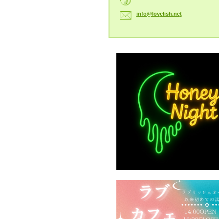
info@lov
elish.ne
t