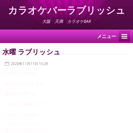
カラオケバーラブリッシュ
大阪 天満 カラオケBAR
メニュー
水曜 ラブリッシュ
2020年11月11日 15:29
火曜日もご来店誠に
ありがとうございます！
週半ばの水曜日も
19時より
営業致します！！
仕事帰り、食事帰りに
「ラブリッシュ」で
飲んで、歌って、喋って