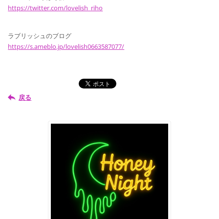
https://twitter.com/lovelish_riho
ラブリッシュのブログ
https://s.ameblo.jp/lovelish0663587077/
戻る