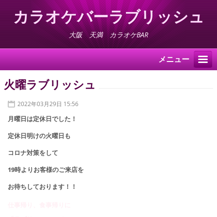
カラオケバーラブリッシュ
大阪 天満 カラオケBAR
メニュー
火曜ラブリッシュ
2022年03月29日 15:56
月曜日は定休日でした！
定休日明けの火曜日も
コロナ対策をして
19時より
お客様のご来店を
お待ちしております！！
仕事帰り、食事帰りに