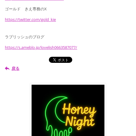
ゴールド きえ専務のX
https://twitter.com/gold_kie
ラブリッシュのブログ
https://s.ameblo.jp/lovelish0663587077/
戻る