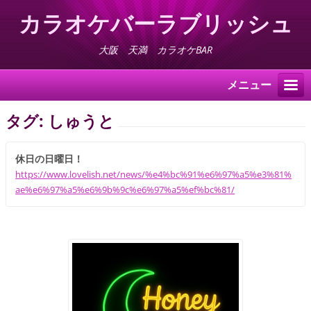
カラオケバーラブリッシュ
大阪 天満 カラオケBAR
メニュー
タグ: しゅうと
休日の日曜日！
https://www.lovelish.net/news/%e4%bc%91%e6%97%a5%e3%81%
ae%e6%97%a5%e6%9b%9c%e6%97%a5%ef%bc%81/